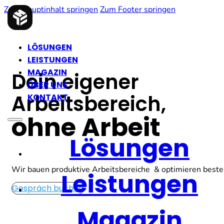
Zum Hauptinhalt springen
Zum Footer springen
LÖSUNGEN
LEISTUNGEN
MAGAZIN
Dein eigener
ÜBER UNS
Arbeitsbereich,
KONTAKT
ohne Arbeit
Lösungen
Wir bauen produktive Arbeitsbereiche & optimieren best
Leistungen
Gespräch buchen
Magazin