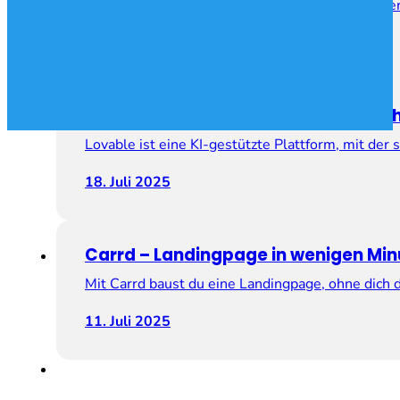
Adalo ist eine No-Code-Plattform, mit der du p
25. Juli 2025
Lovable.dev – Web-Apps per Sprac
Lovable ist eine KI-gestützte Plattform, mit d
18. Juli 2025
Carrd – Landingpage in wenigen Mi
Mit Carrd baust du eine Landingpage, ohne dich
11. Juli 2025