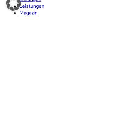
Leistungen
Magazin
Über uns
Kontakt
LinkedIn Community
Legal
Impressum
Datenschutz
Kontakt
hi@houseofspaces.de
+49 (0)2234 21929-80
Newsletter