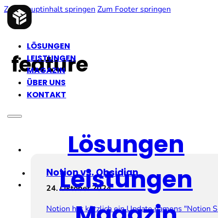
Zum Hauptinhalt springen
Zum Footer springen
LÖSUNGEN
feature
LEISTUNGEN
MAGAZIN
ÜBER UNS
KONTAKT
Lösungen
Leistungen
Notion vs. Obsidian
24. Oktober 2024
Magazin
Notion hat kürzlich ein Update namens "Notion Si