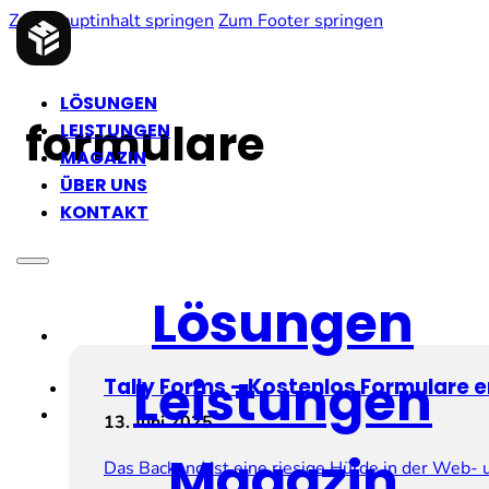
Zum Hauptinhalt springen
Zum Footer springen
LÖSUNGEN
formulare
LEISTUNGEN
MAGAZIN
ÜBER UNS
KONTAKT
Lösungen
Leistungen
Tally Forms – Kostenlos Formulare e
13. Juni 2025
Magazin
Das Backend ist eine riesige Hürde in der Web-