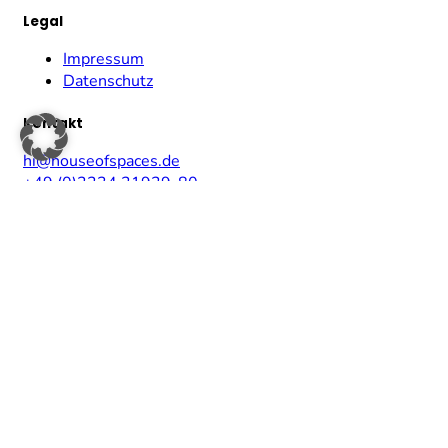
Legal
Impressum
Datenschutz
Kontakt
hi@houseofspaces.de
+49 (0)2234 21929-80
Newsletter
Ich möchte den Newsletter erhalten und akzeptiere die Datensc
Wir verwenden Brevo als unsere Marketing-Plattform. Indem du das
Bearbeitung übertragen werden gemäß den
Datenschutzrichtlinien
ANMELDEN