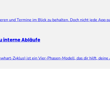
rieren und Termine im Blick zu behalten. Doch nicht jede App 
u interne Abläufe
art-Zyklus) ist ein Vier-Phasen-Modell, das dir hilft, dein