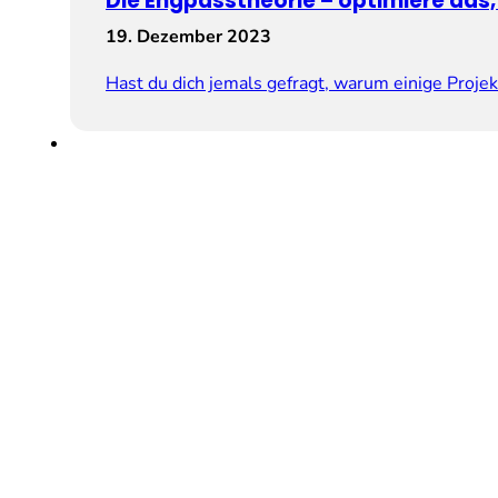
Die Engpasstheorie – optimiere das,
19. Dezember 2023
Hast du dich jemals gefragt, warum einige Proje