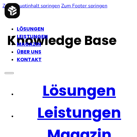
Zum Hauptinhalt springen
Zum Footer springen
LÖSUNGEN
Knowledge Base
LEISTUNGEN
MAGAZIN
ÜBER UNS
KONTAKT
Lösungen
Leistungen
Magazin