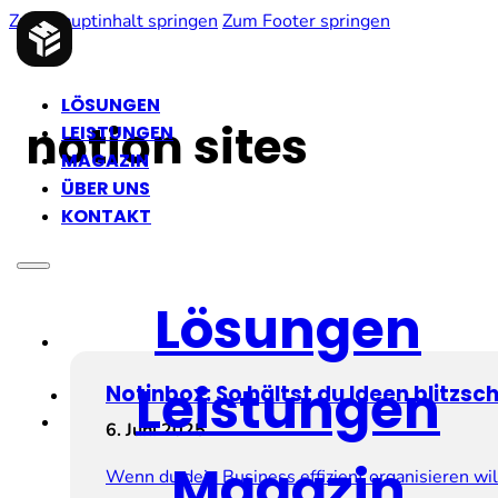
Zum Hauptinhalt springen
Zum Footer springen
LÖSUNGEN
notion sites
LEISTUNGEN
MAGAZIN
ÜBER UNS
KONTAKT
Lösungen
Leistungen
Notinbox: So hältst du Ideen blitzsch
6. Juni 2025
Magazin
Wenn du dein Business effizient organisieren wil