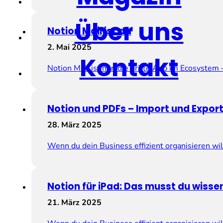
Über uns
Notion Mail ist da
2. Mai 2025
Kontakt
Notion Mail ist nun die dritte App im Ecosyste
Notion und PDFs – Import und Export
28. März 2025
Wenn du dein Business effizient organisieren wil
Notion für iPad: Das musst du wisse
21. März 2025