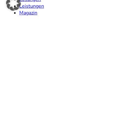
Leistungen
Magazin
Über uns
Kontakt
LinkedIn Community
Legal
Impressum
Datenschutz
Kontakt
hi@houseofspaces.de
+49 (0)2234 21929-80
Newsletter