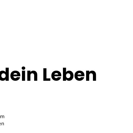
 dein Leben
um
en