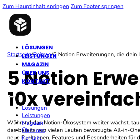
Zum Hauptinhalt springen
Zum Footer springen
LÖSUNGEN
Startseite
/
Beitrag
/
5 Notion Erweiterungen, die dein
LEISTUNGEN
MAGAZIN
5 Notion Erwe
ÜBER UNS
KONTAKT
10x vereinfa
Lösungen
Leistungen
Während das Notion-Ökosystem weiter wächst, tauc
Magazin
das bereits von vielen Leuten bevorzugte All-in-O
Über uns
neue Funktionen, Features und Besonderheiten für de
Kontakt