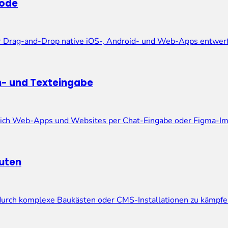
Code
er Drag-and-Drop native iOS-, Android- und Web-Apps entwerfe
h- und Texteingabe
er sich Web-Apps und Websites per Chat-Eingabe oder Figma-Im
nuten
 durch komplexe Baukästen oder CMS-Installationen zu kämpfe