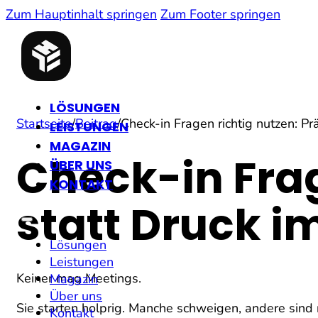
Zum Hauptinhalt springen
Zum Footer springen
LÖSUNGEN
Startseite
/
Beitrag
/
Check-in Fragen richtig nutzen: Pr
LEISTUNGEN
MAGAZIN
Check-in Frag
ÜBER UNS
KONTAKT
statt Druck i
Lösungen
Leistungen
Keiner mag Meetings.
Magazin
Über uns
Sie starten holprig. Manche schweigen, andere sind n
Kontakt