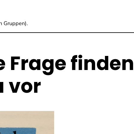
en Gruppen).
 Frage finde
u vor