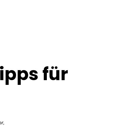
ipps für
r,