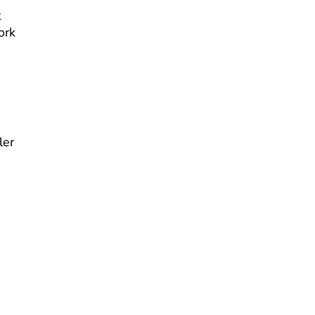
t
ork
ler