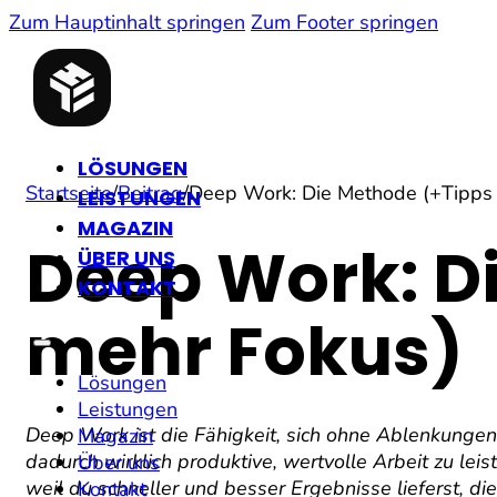
Zum Hauptinhalt springen
Zum Footer springen
LÖSUNGEN
Startseite
/
Beitrag
/
Deep Work: Die Methode (+Tipps 
LEISTUNGEN
MAGAZIN
Deep Work: Di
ÜBER UNS
KONTAKT
mehr Fokus)
Lösungen
Leistungen
Deep Work ist die Fähigkeit, sich ohne Ablenkunge
Magazin
dadurch wirklich produktive, wertvolle Arbeit zu leis
Über uns
weil du schneller und besser Ergebnisse lieferst, die
Kontakt