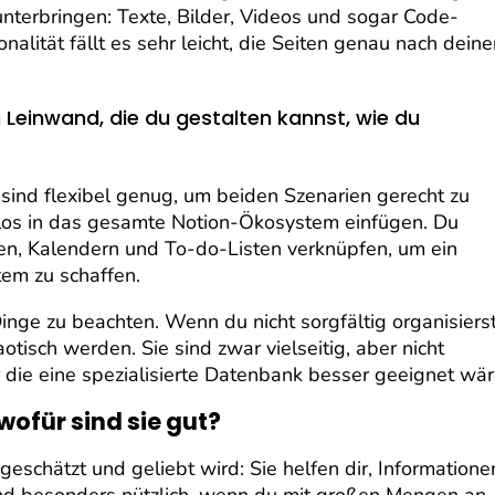
 unterbringen: Texte, Bilder, Videos und sogar Code-
alität fällt es sehr leicht, die Seiten genau nach deine
 Leinwand, die du gestalten kannst, wie du
sind flexibel genug, um beiden Szenarien gerecht zu
tlos in das gesamte Notion-Ökosystem einfügen. Du
en, Kalendern und To-do-Listen verknüpfen, um ein
em zu schaffen.
inge zu beachten. Wenn du nicht sorgfältig organisierst
tisch werden. Sie sind zwar vielseitig, aber nicht
 die eine spezialisierte Datenbank besser geeignet wär
ofür sind sie gut?
schätzt und geliebt wird: Sie helfen dir, Informatione
e sind besonders nützlich, wenn du mit großen Mengen an