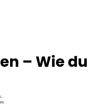
en – Wie du
,
em