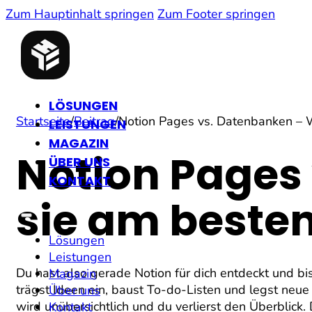
Zum Hauptinhalt springen
Zum Footer springen
LÖSUNGEN
Startseite
/
Beitrag
/
Notion Pages vs. Datenbanken – W
LEISTUNGEN
MAGAZIN
Notion Pages
ÜBER UNS
KONTAKT
sie am besten
Lösungen
Leistungen
Du hast also gerade Notion für dich entdeckt und bis
Magazin
trägst Ideen ein, baust To-do-Listen und legst neue
Über uns
wird unübersichtlich und du verlierst den Überblick
Kontakt