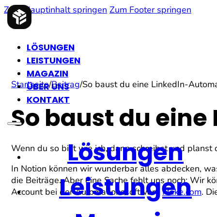
Zum Hauptinhalt springen
Zum Footer springen
LÖSUNGEN
LEISTUNGEN
MAGAZIN
Startseite
/
Beitrag
/
So baust du eine LinkedIn-Automa
ÜBER UNS
KONTAKT
So baust du eine
Lösungen
Wenn du so bist wie ich, dann schreibst und planst 
In Notion können wir wunderbar alles abdecken, was
Leistungen
die Beiträge. Aber eine Sache fehlt uns noch: Wir k
Account bei der Automationssoftware
Make.com
. D