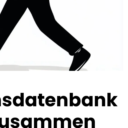
nsdatenbank
s zusammen