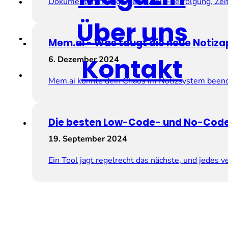
Dokumentenmanagement, Ziele-Verfolgung, Zeite
Über uns
Mem.ai ­- Was taugt die neue Notiz
Kontakt
6. Dezember 2024
Mem.ai könnte dein Chaos im Notizsystem beenden
Die besten Low-Code- und No-Code
19. September 2024
Ein Tool jagt regelrecht das nächste, und jedes ve